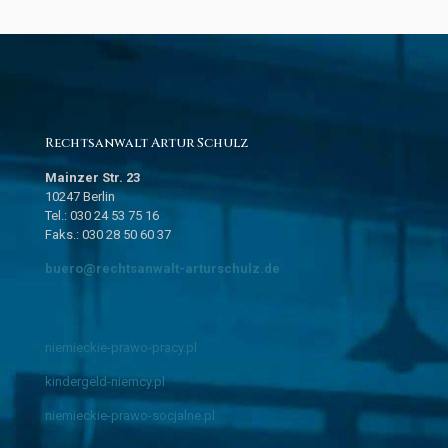
Rechtsanwalt Artur Schulz
Mainzer Str. 23
10247 Berlin
Tel.: 030 24 53 75 16
Faks.: 030 28 50 60 37
buero@rechtsanwalt-arturschulz.de
niemieckie-prawo-pracy.pl
kindergeld-niemcy.pl
niemieckie-prawo-socjalne.pl