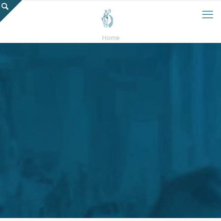
Home
blog o
zagadnieniach
niemieckiego
prawa
socjalnego i
prawa pracy w
Niemczech