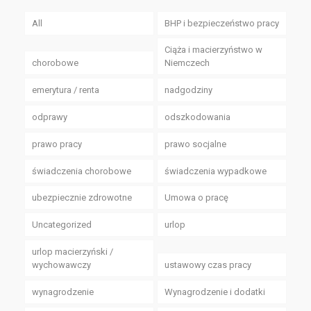
All
BHP i bezpieczeństwo pracy
Ciąża i macierzyństwo w
chorobowe
Niemczech
emerytura / renta
nadgodziny
odprawy
odszkodowania
prawo pracy
prawo socjalne
świadczenia chorobowe
świadczenia wypadkowe
ubezpiecznie zdrowotne
Umowa o pracę
Uncategorized
urlop
urlop macierzyński /
wychowawczy
ustawowy czas pracy
wynagrodzenie
Wynagrodzenie i dodatki