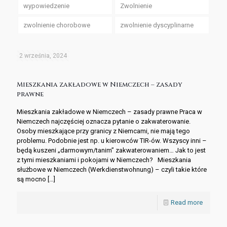
wypowiedzenie
Zwolnienie
zwolnienie chorobowe
zwolnienie dyscyplinarne
2 września, 2024
Mieszkania zakładowe w Niemczech – zasady
prawne
Mieszkania zakładowe w Niemczech – zasady prawne Praca w
Niemczech najczęściej oznacza pytanie o zakwaterowanie.
Osoby mieszkające przy granicy z Niemcami, nie mają tego
problemu. Podobnie jest np. u kierowców TIR-ów. Wszyscy inni –
będą kuszeni „darmowym/tanim” zakwaterowaniem… Jak to jest
z tymi mieszkaniami i pokojami w Niemczech? Mieszkania
służbowe w Niemczech (Werkdienstwohnung) – czyli takie które
są mocno
[…]
Read more