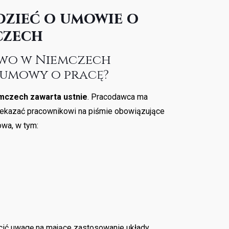
dzieć o umowie o
czech
rawo w Niemczech
 umowy o pracę?
mczech zawarta ustnie
. Pracodawca ma
ekazać pracownikowi na piśmie obowiązujące
owa, w tym:
cić uwagę na mające zastosowanie układy