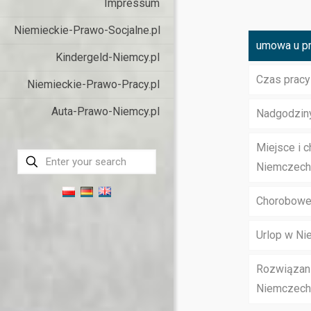
Impressum
Niemieckie-Prawo-Socjalne.pl
umowa u p
Kindergeld-Niemcy.pl
Czas prac
Niemieckie-Prawo-Pracy.pl
Auta-Prawo-Niemcy.pl
Nadgodzin
Miejsce i c
Niemczech
Chorobowe
Urlop w N
Rozwiązan
Niemczech