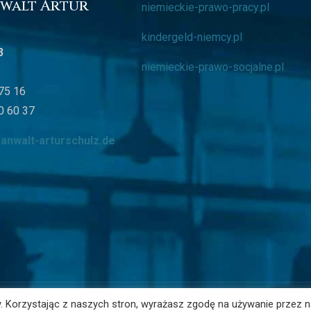
walt Artur
niemieckie-prawo-pracy.pl
kindergeld-niemcy.pl
3
niemieckie-prawo-socjalne.pl
 75 16
0 60 37
nwalt-arturschulz.de
y. Korzystając z naszych stron, wyrażasz zgodę na używanie przez 