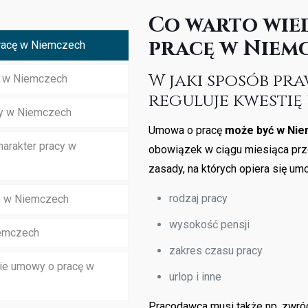
Co warto wie
pracę w Niem
racę w Niemczech
W jaki sposób p
y w Niemczech
reguluje kwestię
y w Niemczech
Umowa o pracę
może być w Nie
harakter pracy w
obowiązek w ciągu miesiąca prz
zasady, na których opiera się um
rodzaj pracy
 w Niemczech
wysokość pensji
iemczech
zakres czasu pracy
ie umowy o pracę w
urlop i inne
Pracodawca musi także np. zwró