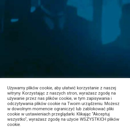
Używamy plików cookie, aby ułatwić korzystanie z naszej
witryny. Korzystając z naszych stron, wyrażasz zgodę na
używanie przez nas plików cookie, w tym zapisywania i
odczytywania plików cookie na Twoim urządzeniu. Możesz
w dowolnym momencie ograniczyć lub zablokować pliki
cookie w ustawieniach przeglądarki. Klikając "Akceptuj
© 2018 RECHTSANWALT Artur Schulz. Wszystkie prawa
wszystko", wyrażasz zgodę na użycie WSZYSTKICH plików
zastrzeżone.
cookie.