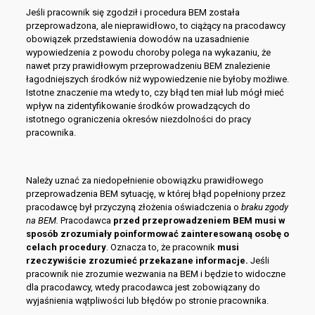
Jeśli pracownik się zgodził i procedura BEM została
przeprowadzona, ale nieprawidłowo, to ciążący na pracodawcy
obowiązek przedstawienia dowodów na uzasadnienie
wypowiedzenia z powodu choroby polega na wykazaniu, że
nawet przy prawidłowym przeprowadzeniu BEM znalezienie
łagodniejszych środków niż wypowiedzenie nie byłoby możliwe.
Istotne znaczenie ma wtedy to, czy błąd ten miał lub mógł mieć
wpływ na zidentyfikowanie środków prowadzących do
istotnego ograniczenia okresów niezdolności do pracy
pracownika.
Należy uznać za niedopełnienie obowiązku prawidłowego
przeprowadzenia BEM sytuację, w której błąd popełniony przez
pracodawcę był przyczyną złożenia oświadczenia o
braku zgody
na BEM
.
Pracodawca
przed przeprowadzeniem BEM musi w
sposób zrozumiały poinformować zainteresowaną osobę o
celach procedury
. Oznacza to, że pracownik
musi
rzeczywiście zrozumieć przekazane informacje
.
Jeśli
pracownik nie zrozumie wezwania na BEM i będzie to widoczne
dla pracodawcy, wtedy pracodawca jest zobowiązany do
wyjaśnienia wątpliwości lub błędów po stronie pracownika.