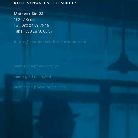
Rechtsanwalt Artur Schulz
Mainzer Str. 23
10247 Berlin
Tel.: 030 24 53 75 16
Faks.: 030 28 50 60 37
buero@rechtsanwalt-arturschulz.de
niemieckie-prawo-pracy.pl
kindergeld-niemcy.pl
niemieckie-prawo-socjalne.pl