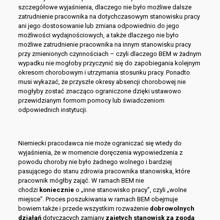
szczegółowe wyjaśnienia, dlaczego nie było możliwe dalsze
zatrudnienie pracownika na dotychczasowym stanowisku pracy
ani jego dostosowanie lub zmiana odpowiednio do jego
możliwości wydajnościowych, a także dlaczego nie było
możliwe zatrudnienie pracownika na innym stanowisku pracy
przy zmienionych czynnościach – czyli dlaczego BEM w żadnym
wypadku nie mogłoby przyczynić się do zapobiegania kolejnym
okresom chorobowym i utrzymania stosunku pracy. Ponadto
musi wykazać, że przyszłe okresy absencji chorobowej nie
mogłyby zostać znacząco ograniczone dzięki ustawowo
przewidzianym formom pomocy lub świadczeniom
odpowiednich instytucji.
Niemiecki pracodawca nie może ograniczać się wtedy do
wyjaśnienia, że w momencie doręczenia wypowiedzenia z
powodu choroby nie było żadnego wolnego i bardziej
pasującego do stanu zdrowia pracownika stanowiska, które
pracownik mógłby zająć. W ramach BEM nie
chodzi
koniecznie
o „inne stanowisko pracy”, czyli „wolne
miejsce”. Proces poszukiwania w ramach BEM obejmuje
bowiem także i przede wszystkim rozważenie
dobrowolnych
działań
dotyczących zamiany
zajętych stanowisk za zgodą