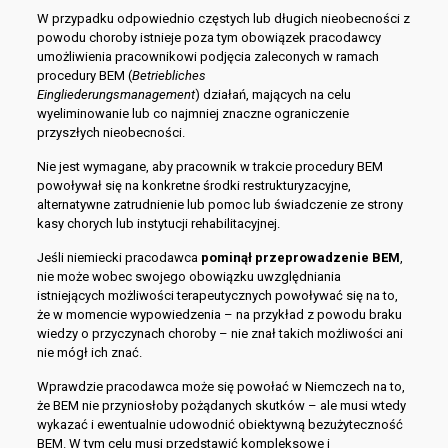
W przypadku odpowiednio częstych lub długich nieobecności z
powodu choroby istnieje poza tym obowiązek pracodawcy
umożliwienia pracownikowi podjęcia zaleconych w ramach
procedury BEM (
Betriebliches
Eingliederungsmanagement
) działań, mających na celu
wyeliminowanie lub co najmniej znaczne ograniczenie
przyszłych nieobecności.
Nie jest wymagane, aby pracownik w trakcie procedury BEM
powoływał się na konkretne środki restrukturyzacyjne,
alternatywne zatrudnienie lub pomoc lub świadczenie ze strony
kasy chorych lub instytucji rehabilitacyjnej.
Jeśli niemiecki pracodawca
pominął
przeprowadzenie BEM
,
nie może wobec swojego obowiązku uwzględniania
istniejących możliwości terapeutycznych powoływać się na to,
że w momencie wypowiedzenia – na przykład z powodu braku
wiedzy o przyczynach choroby – nie znał takich możliwości ani
nie mógł ich znać.
Wprawdzie pracodawca może się powołać w Niemczech na to,
że BEM nie przyniosłoby pożądanych skutków – ale musi wtedy
wykazać i ewentualnie udowodnić obiektywną bezużyteczność
BEM. W tym celu musi przedstawić kompleksowe i