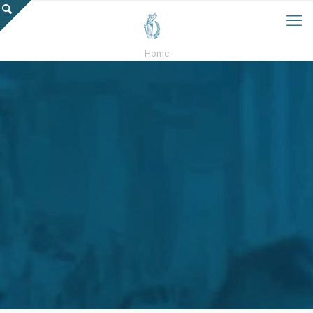
Home
blog o
zagadnieniach
niemieckiego
prawa
socjalnego i
prawa pracy w
Niemczech