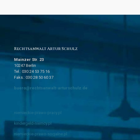
Rechtsanwalt Artur Schulz
Mainzer Str. 23
10247 Berlin
Tel.: 030 24 53 75 16
Faks.: 030 28 50 60 37
buero@rechtsanwalt-arturschulz.de
niemieckie-prawo-pracy.pl
kindergeld-niemcy.pl
niemieckie-prawo-socjalne.pl