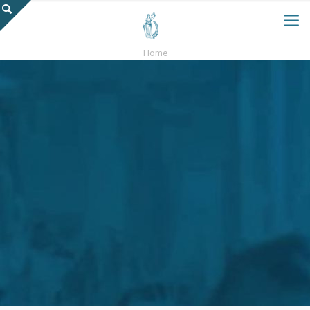
Home
blog o
zagadnieniach
niemieckiego
prawa
socjalnego i
prawa pracy w
Niemczech